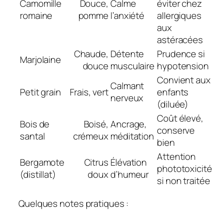
Camomille
Douce,
Calme
éviter chez
romaine
pomme
l’anxiété
allergiques
aux
astéracées
Chaude,
Détente
Prudence si
Marjolaine
douce
musculaire
hypotension
Convient aux
Calmant
Petit grain
Frais, vert
enfants
nerveux
(diluée)
Coût élevé,
Bois de
Boisé,
Ancrage,
conserve
santal
crémeux
méditation
bien
Attention
Bergamote
Citrus
Élévation
phototoxicité
(distillat)
doux
d’humeur
si non traitée
Quelques notes pratiques :